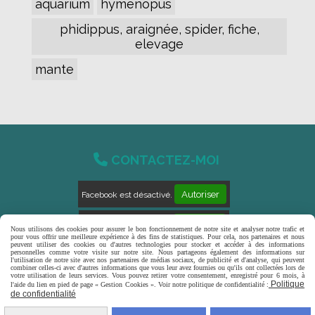
aquarium
hymenopus
phidippus, araignée, spider, fiche,
elevage
mante

CONTACTEZ-MOI
Autoriser
Facebook est désactivé.
Autoriser
Pinterest est désactivé.
Nous utilisons des cookies pour assurer le bon fonctionnement de notre site et analyser notre trafic et
pour vous offrir une meilleure expérience à des fins de statistiques. Pour cela, nos partenaires et nous
peuvent utiliser des cookies ou d'autres technologies pour stocker et accéder à des informations
personnelles comme votre visite sur notre site. Nous partageons également des informations sur
l'utilisation de notre site avec nos partenaires de médias sociaux, de publicité et d'analyse, qui peuvent
combiner celles-ci avec d'autres informations que vous leur avez fournies ou qu'ils ont collectées lors de
Mentions Légales
Conditions générales de
votre utilisation de leurs services. Vous pouvez retirer votre consentement, enregistré pour 6 mois, à
Politique
l'aide du lien en pied de page « Gestion Cookies ». Voir notre politique de confidentialité :
vente
Politique de confidentialité
Gestion
de confidentialité
cookies
Mon Compte
Créer un site internet