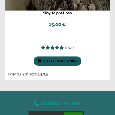
Sibylla pretiosa
15,00
€
0 avis
AJOUTER AU PANIER
Individu non sexé L4/L5

CONTACTEZ-MOI