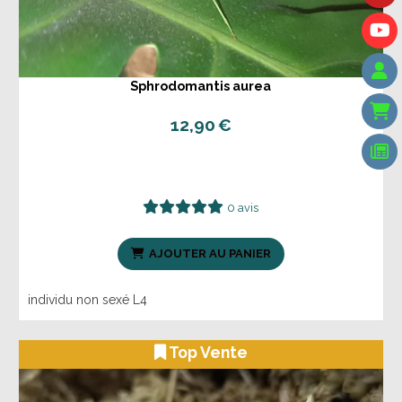
Sphrodomantis aurea
12,90
€
0 avis
AJOUTER AU PANIER
individu non sexé L4
Top Vente