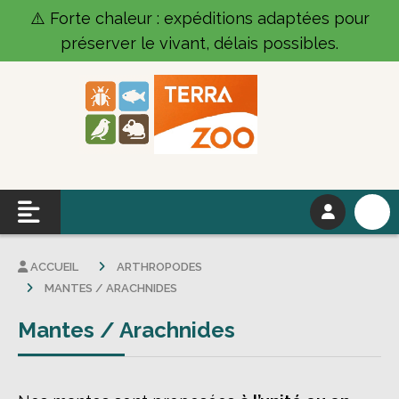
Panneau de gestion des cookies
⚠️ Forte chaleur : expéditions adaptées pour
préserver le vivant, délais possibles.
ACCUEIL
ARTHROPODES
MANTES / ARACHNIDES
Mantes / Arachnides