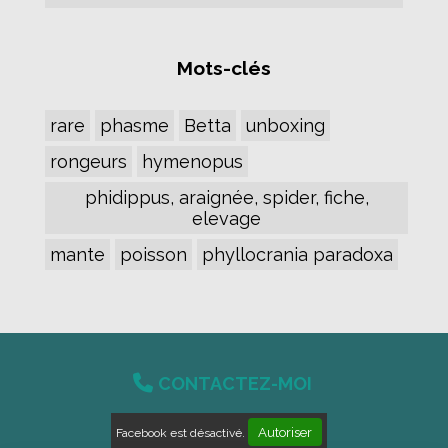
Mots-clés
rare
phasme
Betta
unboxing
rongeurs
hymenopus
phidippus, araignée, spider, fiche,
elevage
mante
poisson
phyllocrania paradoxa

CONTACTEZ-MOI
Autoriser
Facebook est désactivé.