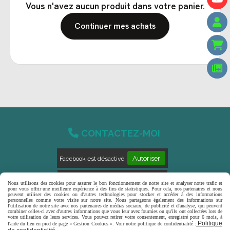
Vous n'avez aucun produit dans votre panier.
Continuer mes achats

CONTACTEZ-MOI
Autoriser
Facebook est désactivé.
Autoriser
Pinterest est désactivé.
Nous utilisons des cookies pour assurer le bon fonctionnement de notre site et analyser notre trafic et
pour vous offrir une meilleure expérience à des fins de statistiques. Pour cela, nos partenaires et nous
peuvent utiliser des cookies ou d'autres technologies pour stocker et accéder à des informations
personnelles comme votre visite sur notre site. Nous partageons également des informations sur
l'utilisation de notre site avec nos partenaires de médias sociaux, de publicité et d'analyse, qui peuvent
combiner celles-ci avec d'autres informations que vous leur avez fournies ou qu'ils ont collectées lors de
Mentions Légales
Conditions générales de
votre utilisation de leurs services. Vous pouvez retirer votre consentement, enregistré pour 6 mois, à
Politique
l'aide du lien en pied de page « Gestion Cookies ». Voir notre politique de confidentialité :
vente
Politique de confidentialité
Gestion