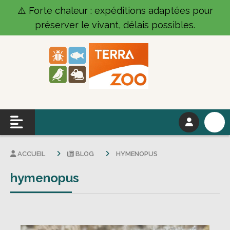
Panneau de gestion des cookies
⚠️ Forte chaleur : expéditions adaptées pour
préserver le vivant, délais possibles.
ACCUEIL
BLOG
HYMENOPUS
hymenopus