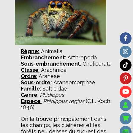
Règne:
Animalia
Embranchement
:
Arthropoda
Sous-embranchement
:
Chelicerata
Classe
:
Arachnida
Ordre
:
Araneae
Sous-ordre:
Araneomorphae
Famille
:
Salticidae
Genre
:
Phidippus
Espèce
:
Phidippus regius
(C.L. Koch,
1846)
On la trouve principalement dans
les champs, les clairières et les
forêts peu denses du sud-est des