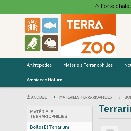
Panneau de gestion des cookies
⚠️ Forte chale
Arthropodes
Matériels Terrariophilies
Nou
Ambiance Nature
ACCUEIL
MATÉRIELS TERRARIOPHILIES
BO
Terrar
MATÉRIELS
TERRARIOPHILIES
Boites Et Terrarium