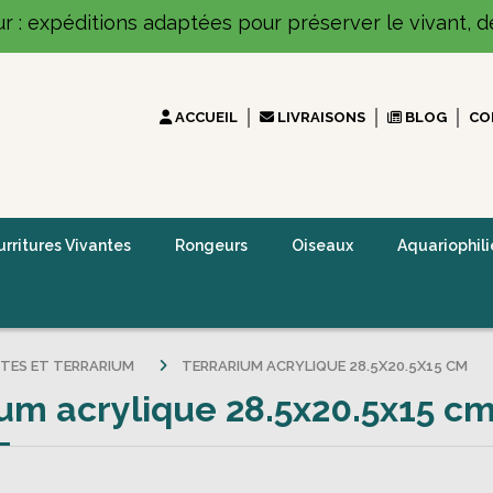
ur : expéditions adaptées pour préserver le vivant, dé
ACCUEIL
LIVRAISONS
BLOG
CO
rritures Vivantes
Rongeurs
Oiseaux
Aquariophili
ITES ET TERRARIUM
TERRARIUM ACRYLIQUE 28.5X20.5X15 CM
ium acrylique 28.5x20.5x15 c