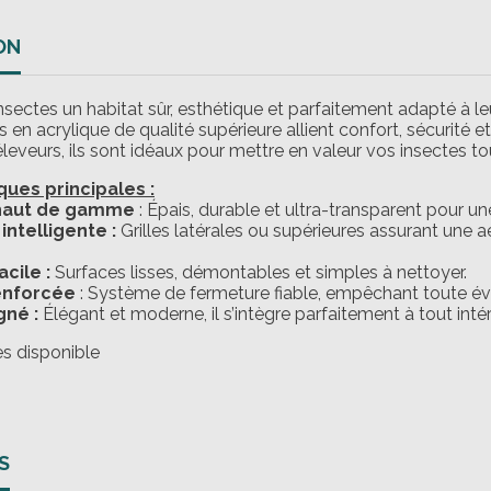
ON
nsectes un habitat sûr, esthétique et parfaitement adapté à le
 en acrylique de qualité supérieure allient confort, sécurité 
éleveurs, ils sont idéaux pour mettre en valeur vos insectes t
ques principales :
 haut de gamme
: Épais, durable et ultra-transparent pour une
 intelligente :
Grilles latérales ou supérieures assurant une a
acile :
Surfaces lisses, démontables et simples à nettoyer.
renforcée
: Système de fermeture fiable, empêchant toute év
gné :
Élégant et moderne, il s’intègre parfaitement à tout intéri
les disponible
S