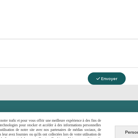
Envoyer

CONTACTEZ-MOI
otre trafic et pour vous offrir une meilleure expérience à des fins de
s technologies pour stocker et accéder à des informations personnelles
tilisation de notre site avec nos partenaires de médias sociaux, de
Autoriser
Autoriser
k est désactivé.
Pinterest est désactivé.
Perso
leur avez fournies ou qu'ils ont collectées lors de votre utilisation de