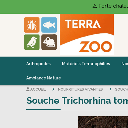
Panneau de gestion des cookies
⚠️ Forte chale
Arthropodes
Matériels Terrariophilies
Nou
Ambiance Nature
ACCUEIL
NOURRITURES VIVANTES
SOUCH
Souche Trichorhina tom