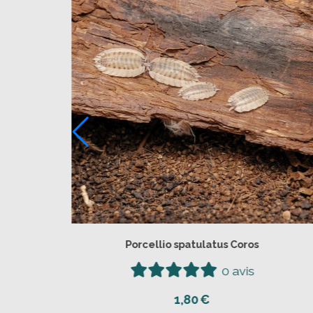
Porcellio spatulatus Coros
0 avis
1,80
€