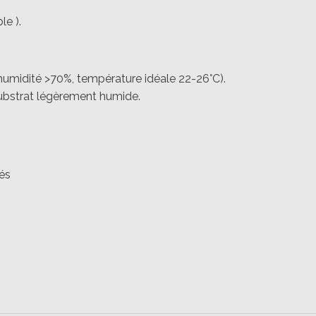
le ).
 (humidité >70%, température idéale 22-26°C).
substrat légèrement humide.
rés