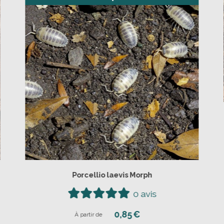
Porcellio laevis Morph
0 avis
0,85
€
À partir de