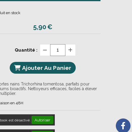
uit en stock
5,90
€
Quantité :
Ajouter Au Panier
rtes nains Trichorhina tomentosa, parfaits pour
riums bioactifs. Nettoyeurs efficaces, faciles à élever
ultiplier.
raison en 48H
Autoriser
book est désactivé.