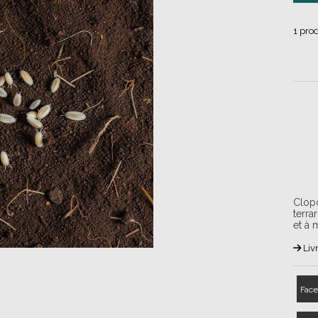
1
prod
Clopo
terra
et à m
Liv
Face