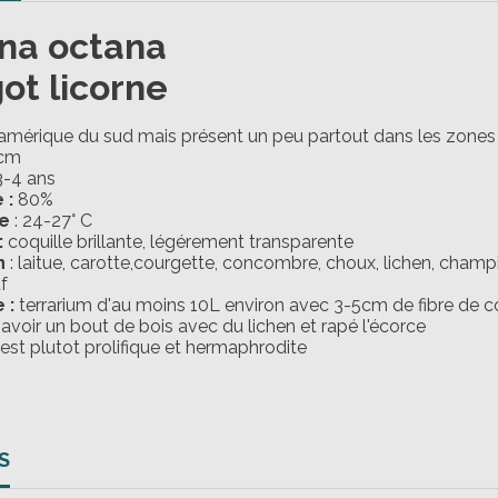
na octana
ot licorne
amérique du sud mais présent un peu partout dans les zones 
 cm
3-4 ans
 :
80%
e
: 24-27° C
:
coquille brillante, légérement transparente
n
: laitue, carotte,courgette, concombre, choux, lichen, champ
f
 :
terrarium d'au moins 10L environ avec 3-5cm de fibre de c
 avoir un bout de bois avec du lichen et rapé l'écorce
est plutot prolifique et hermaphrodite
S