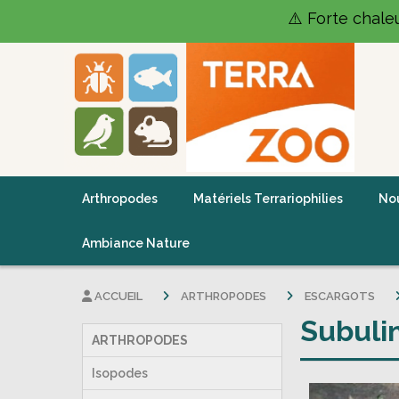
Panneau de gestion des cookies
⚠️ Forte chale
Arthropodes
Matériels Terrariophilies
Nou
Ambiance Nature
ACCUEIL
ARTHROPODES
ESCARGOTS
Subuli
ARTHROPODES
Isopodes