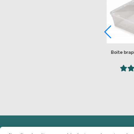
e
Boite plastique 3L avec aération
Os
drosoproof
0 avis
6,50
€