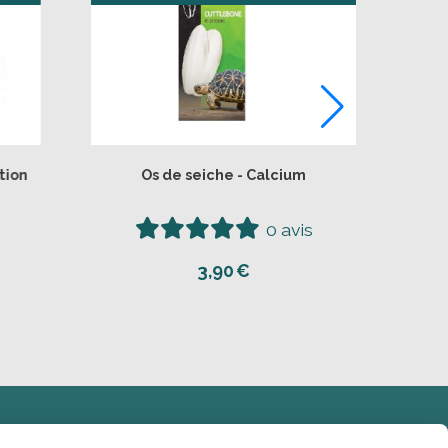
parente
Boite plastique 3L avec aération
drosoproof
vis
0 avis
6,50
€