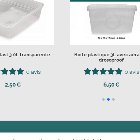
 de seiche - Calcium
Boite braplast 3.0L trans
0 avis
0 a
3,90
€
2,50
€

CONTACTEZ-MOI