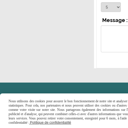
Message :
Nous utilisons des cookies pour assurer le bon fonctionnement de notre site et analyser n
statistiques. Pour cela, nos partenaires et nous peuvent utiliser des cookies ou d'autre
comme votre visite sur notre site. Nous partageons également des informations sur l'u
Faceboo
publicité et d'analyse, qui peuvent combiner celles-ci avec d'autres informations que vous 
leurs services. Vous pouvez retirer votre consentement, enregistré pour 6 mois, à l'aid
Mentions Légales
Conditions générales de ve
confidentialité :
Politique de confidentialité