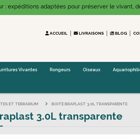
ur : expéditions adaptées pour préserver le vivant, dé
ACCUEIL
LIVRAISONS
BLOG
CO
rritures Vivantes
Rongeurs
Oiseaux
Aquariophili
ITES ET TERRARIUM
BOITE BRAPLAST 3.0L TRANSPARENTE
raplast 3.0L transparente