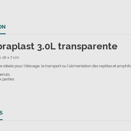
ON
braplast 3.0L transparente
x 18 x 7 cm
e idéale pour l'élevage, le transport ou l'alimentation des reptiles et amphib
percés
x parties
S