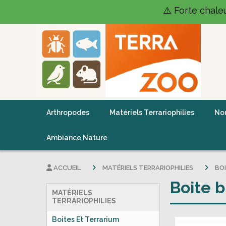
Panneau de gestion des cookies
⚠️ Forte chale
Arthropodes
Matériels Terrariophilies
Nou
Ambiance Nature
ACCUEIL
MATÉRIELS TERRARIOPHILIES
BO
Boite b
MATÉRIELS
TERRARIOPHILIES
Boites Et Terrarium