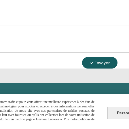
Envoyer

CONTACTEZ-MOI
otre trafic et pour vous offrir une meilleure expérience à des fins de
s technologies pour stocker et accéder à des informations personnelles
tilisation de notre site avec nos partenaires de médias sociaux, de
Autoriser
Autoriser
k est désactivé.
Pinterest est désactivé.
Perso
leur avez fournies ou qu'ils ont collectées lors de votre utilisation de
e du lien en pied de page « Gestion Cookies ». Voir notre politique de
nte
Politique de confidentialité
Gestion cookies
M