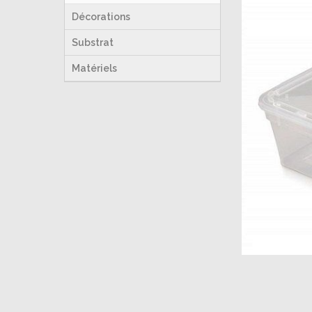
Décorations
Substrat
Matériels