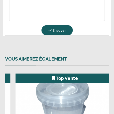
Envoyer
VOUS AIMEREZ ÉGALEMENT
e
Top Vente