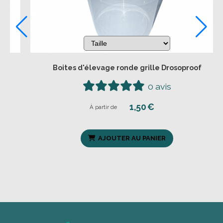
lle Drosoproof
Boites d'élevage ronde grille D
0 avis
0 avi
€
1,50
€
À partir de
NIER
AJOUTER AU PANIER