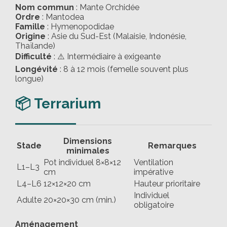
Nom commun
: Mante Orchidée
Ordre
: Mantodea
Famille
: Hymenopodidae
Origine
: Asie du Sud-Est (Malaisie, Indonésie,
Thaïlande)
Difficulté
: ⚠️ Intermédiaire à exigeante
Longévité
: 8 à 12 mois (femelle souvent plus
longue)
📦 Terrarium
Dimensions
Stade
Remarques
minimales
Pot individuel 8×8×12
Ventilation
L1–L3
cm
impérative
L4–L6
12×12×20 cm
Hauteur prioritaire
Individuel
Adulte
20×20×30 cm (min.)
obligatoire
Aménagement