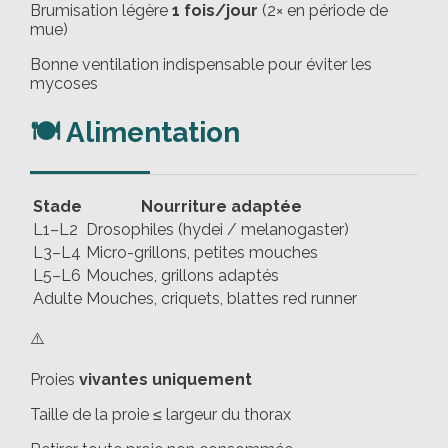
Brumisation légère
1 fois/jour
(2× en période de
mue)
Bonne ventilation indispensable pour éviter les
mycoses
🍽️ Alimentation
Stade
Nourriture adaptée
L1–L2
Drosophiles (hydei / melanogaster)
L3–L4
Micro-grillons, petites mouches
L5–L6
Mouches, grillons adaptés
Adulte
Mouches, criquets, blattes red runner
⚠️
Proies
vivantes uniquement
Taille de la proie ≤ largeur du thorax