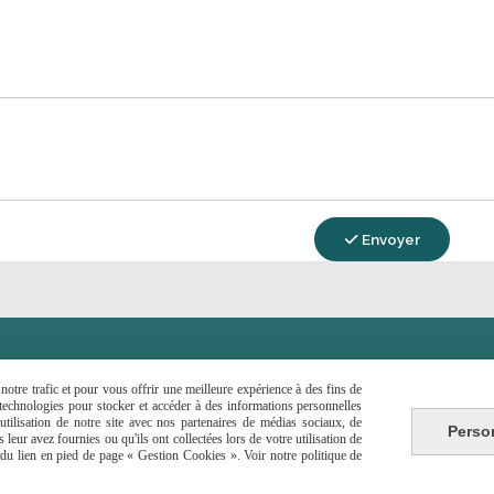
Envoyer

CONTACTEZ-MOI
otre trafic et pour vous offrir une meilleure expérience à des fins de
s technologies pour stocker et accéder à des informations personnelles
tilisation de notre site avec nos partenaires de médias sociaux, de
Autoriser
Autoriser
k est désactivé.
Pinterest est désactivé.
Perso
leur avez fournies ou qu'ils ont collectées lors de votre utilisation de
e du lien en pied de page « Gestion Cookies ». Voir notre politique de
nte
Politique de confidentialité
Gestion cookies
M