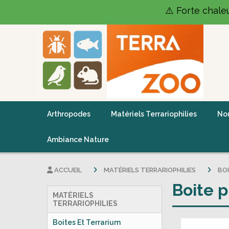
Panneau de gestion des cookies
⚠️ Forte chale
Arthropodes
Matériels Terrariophilies
Nou
Ambiance Nature
ACCUEIL
MATÉRIELS TERRARIOPHILIES
BO
Boite p
MATÉRIELS
TERRARIOPHILIES
Boites Et Terrarium