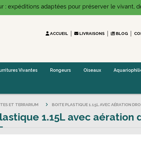
ur : expéditions adaptées pour préserver le vivant, dé
ACCUEIL
LIVRAISONS
BLOG
CO
rritures Vivantes
Rongeurs
Oiseaux
Aquariophili
ITES ET TERRARIUM
BOITE PLASTIQUE 1.15L AVEC AÉRATION D
lastique 1.15L avec aération