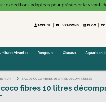
ur : expéditions adaptées pour préserver le vivant, dé
ACCUEIL
LIVRAISONS
BLOG
CO
rritures Vivantes
Rongeurs
Oiseaux
Aquariophili
BSTRAT
SAC DE COCO FIBRES 10 LITRES DÉCOMPRESSÉE
 coco fibres 10 litres décom