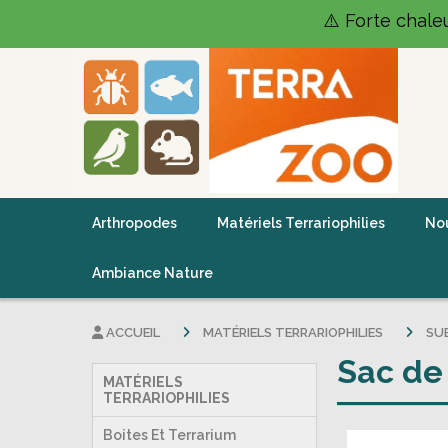
Panneau de gestion des cookies
⚠️ Forte chale
Arthropodes
Matériels Terrariophilies
Nou
Ambiance Nature
ACCUEIL
MATÉRIELS TERRARIOPHILIES
SU
Sac de
MATÉRIELS
TERRARIOPHILIES
Boites Et Terrarium