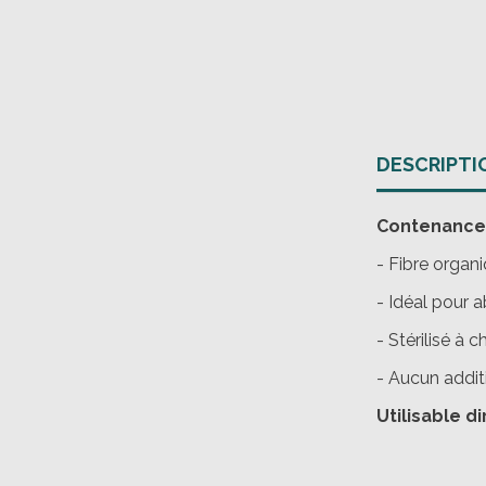
DESCRIPTI
Contenance:
- Fibre organ
- Idéal pour a
- Stérilisé à 
- Aucun addit
Utilisable 