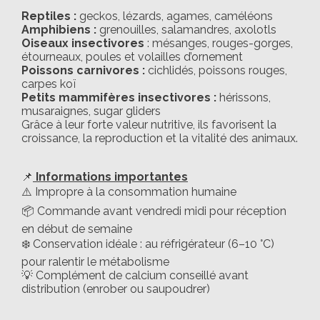
Reptiles :
geckos, lézards, agames, caméléons
Amphibiens :
grenouilles, salamandres, axolotls
Oiseaux insectivores
: mésanges, rouges-gorges,
étourneaux, poules et volailles d’ornement
Poissons carnivores :
cichlidés, poissons rouges,
carpes koï
Petits mammifères insectivores :
hérissons,
musaraignes, sugar gliders
Grâce à leur forte valeur nutritive, ils favorisent la
croissance, la reproduction et la vitalité des animaux.
📌
Informations importantes
⚠️ Impropre à la consommation humaine
📦 Commande avant vendredi midi pour réception
en début de semaine
❄️ Conservation idéale : au réfrigérateur (6–10 °C)
pour ralentir le métabolisme
💡 Complément de calcium conseillé avant
distribution (enrober ou saupoudrer)