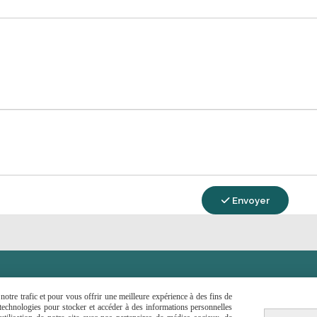
Envoyer

CONTACTEZ-MOI
otre trafic et pour vous offrir une meilleure expérience à des fins de
s technologies pour stocker et accéder à des informations personnelles