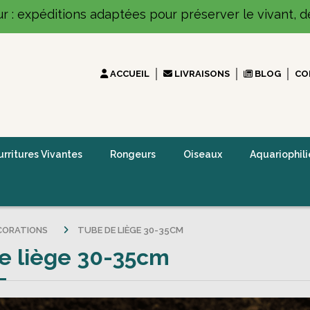
ur : expéditions adaptées pour préserver le vivant, dé
ACCUEIL
LIVRAISONS
BLOG
CO
rritures Vivantes
Rongeurs
Oiseaux
Aquariophili
CORATIONS
TUBE DE LIÈGE 30-35CM
e liège 30-35cm