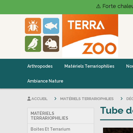
Panneau de gestion des cookies
⚠️ Forte chale
Arthropodes
Matériels Terrariophilies
Nou
Ambiance Nature
ACCUEIL
MATÉRIELS TERRARIOPHILIES
DÉ
Tube d
MATÉRIELS
TERRARIOPHILIES
Boites Et Terrarium