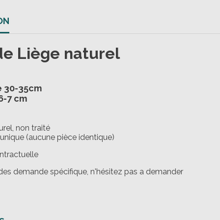
ON
e Liège naturel
re 30-35cm
6-7 cm
rel, non traité
unique (aucune pièce identique)
ntractuelle
 des demande spécifique, n'hésitez pas a demander