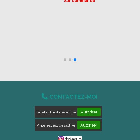
0 avis
6,00
€
À partir de
AJOUTER AU PANIER

CONTACTEZ-MOI
Autoriser
Facebook est désactivé.
Autoriser
Pinterest est désactivé.