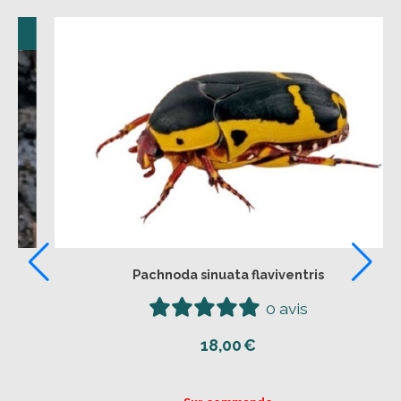
Top Vente
Beetle jelly 16gr Parfum mix x10