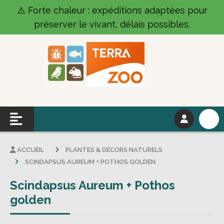
Panneau de gestion des cookies
⚠️ Forte chaleur : expéditions adaptées pour
préserver le vivant, délais possibles.
ACCUEIL
PLANTES & DÉCORS NATURELS
SCINDAPSUS AUREUM + POTHOS GOLDEN
Scindapsus Aureum + Pothos
golden