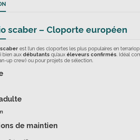
ON
io scaber – Cloporte européen
 scaber
est l’un des cloportes les plus populaires en terrariophi
i bien aux
débutants
qu’aux
éleveurs confirmés
. Idéal c
ean-up crew) ou pour projets de sélection.
e
 adulte
cm
tions de maintien