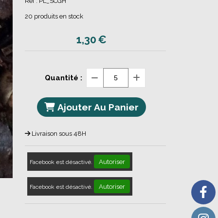
Ref :
PL_SCGH
20
produits en stock
1,30
€
Quantité :
Ajouter Au Panier
Livraison sous 48H
Autoriser
Facebook est désactivé.
Autoriser
Facebook est désactivé.