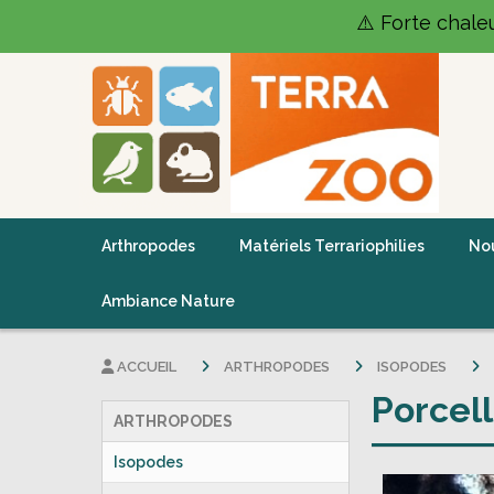
Panneau de gestion des cookies
⚠️ Forte chale
Arthropodes
Matériels Terrariophilies
Nou
Ambiance Nature
ACCUEIL
ARTHROPODES
ISOPODES
Porcell
ARTHROPODES
Isopodes