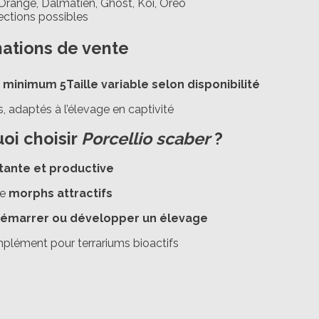
 Orange, Dalmatien, Ghost, Koi, Oréo
lections possibles
mations de vente
e, minimum 5
Taille variable selon disponibilité
s, adaptés à l’élevage en captivité
oi choisir
Porcellio scaber
?
stante et productive
de
morphs attractifs
émarrer ou développer un élevage
plément pour terrariums bioactifs