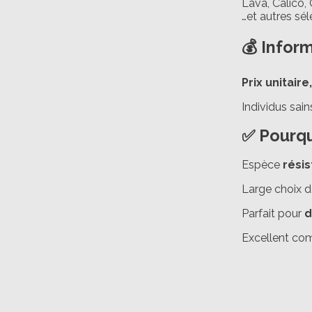
Lava, Calico,
…et autres sé
💰 Infor
Prix unitair
Individus sain
✅ Pourqu
Espèce
rési
Large choix 
Parfait pour
d
Excellent com