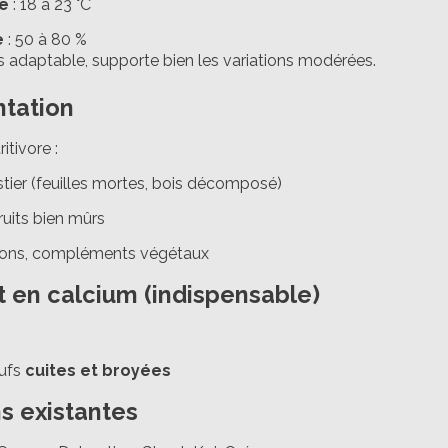
e
: 18 à 23 °C
e
: 50 à 80 %
s adaptable, supporte bien les variations modérées.
ntation
itivore :
stier (feuilles mortes, bois décomposé)
uits bien mûrs
ocons, compléments végétaux
t en calcium (indispensable)
œufs
cuites et broyées
s existantes