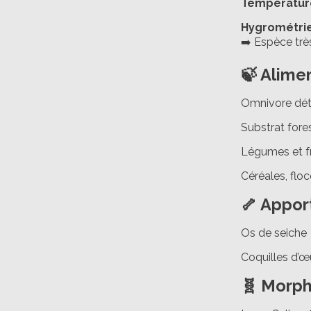
Températur
Hygrométri
➡️ Espèce trè
🍃 Alime
Omnivore détr
Substrat fore
Légumes et fr
Céréales, fl
🦴 Appor
Os de seiche
Coquilles d’
🧬 Morph