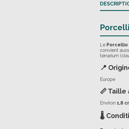
DESCRIPTI
Porcell
Le
Porcellio
convient auss
terrarium (cl
📍 Origin
Europe
📏 Taille
Environ
1,8 
🌡️ Condi