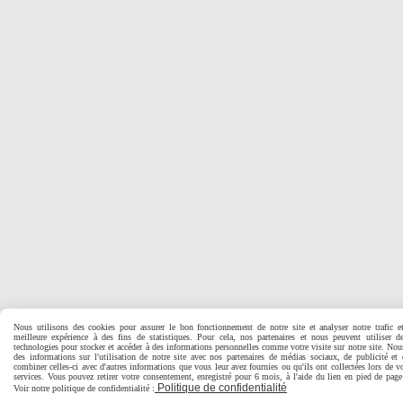
Nous utilisons des cookies pour assurer le bon fonctionnement de notre site et analyser notre trafic e
meilleure expérience à des fins de statistiques. Pour cela, nos partenaires et nous peuvent utiliser d
technologies pour stocker et accéder à des informations personnelles comme votre visite sur notre site. No
des informations sur l'utilisation de notre site avec nos partenaires de médias sociaux, de publicité et
combiner celles-ci avec d'autres informations que vous leur avez fournies ou qu'ils ont collectées lors de vo
services. Vous pouvez retirer votre consentement, enregistré pour 6 mois, à l'aide du lien en pied de pa
Politique de confidentialité
Voir notre politique de confidentialité :