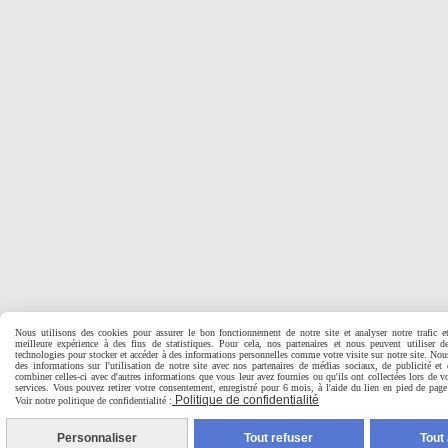
Nous utilisons des cookies pour assurer le bon fonctionnement de notre site et analyser notre trafic e
meilleure expérience à des fins de statistiques. Pour cela, nos partenaires et nous peuvent utiliser d
technologies pour stocker et accéder à des informations personnelles comme votre visite sur notre site. No
des informations sur l'utilisation de notre site avec nos partenaires de médias sociaux, de publicité et
combiner celles-ci avec d'autres informations que vous leur avez fournies ou qu'ils ont collectées lors de vo
services. Vous pouvez retirer votre consentement, enregistré pour 6 mois, à l'aide du lien en pied de pa
Politique de confidentialité
Voir notre politique de confidentialité :
Personnaliser
Tout refuser
Tout