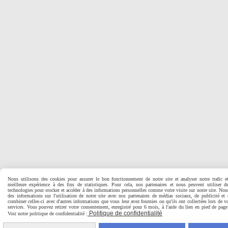
Nous utilisons des cookies pour assurer le bon fonctionnement de notre site et analyser notre trafic e
meilleure expérience à des fins de statistiques. Pour cela, nos partenaires et nous peuvent utiliser d
technologies pour stocker et accéder à des informations personnelles comme votre visite sur notre site. No
des informations sur l'utilisation de notre site avec nos partenaires de médias sociaux, de publicité et
combiner celles-ci avec d'autres informations que vous leur avez fournies ou qu'ils ont collectées lors de vo
services. Vous pouvez retirer votre consentement, enregistré pour 6 mois, à l'aide du lien en pied de pa
Politique de confidentialité
Voir notre politique de confidentialité :