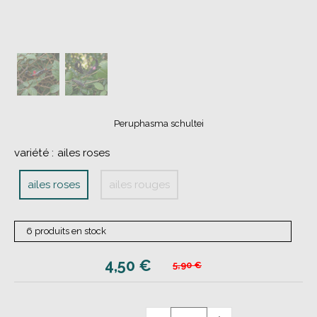
Peruphasma schultei
variété :
ailes roses
ailes roses
ailes rouges
6 produits en stock
4,50
€
5,90 €