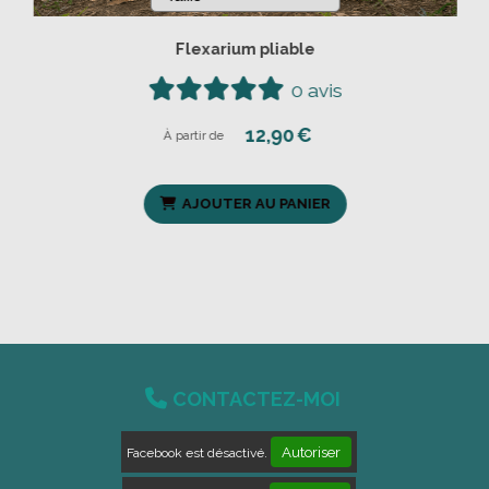
Flexarium pliable
0 avis
12,90
€
À partir de
AJOUTER AU PANIER

CONTACTEZ-MOI
Autoriser
Facebook est désactivé.