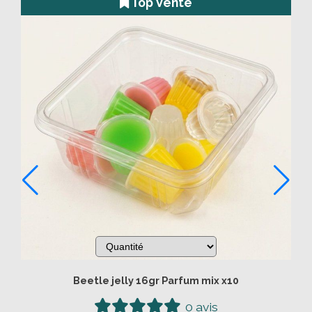
Nouveau
-8 %
Os de seiche - Calcium
0 avis
3,90
€
AJOUTER AU PANIER