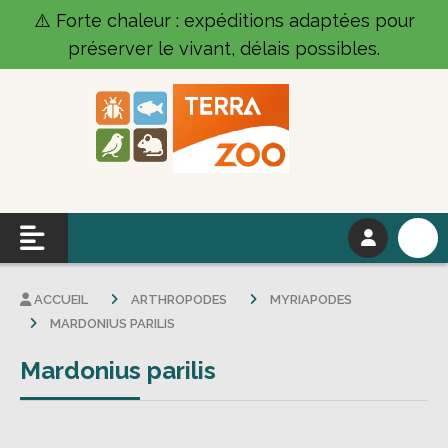
Panneau de gestion des cookies
⚠️ Forte chaleur : expéditions adaptées pour
préserver le vivant, délais possibles.
ACCUEIL
ARTHROPODES
MYRIAPODES
MARDONIUS PARILIS
Mardonius parilis