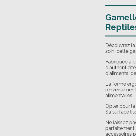
Gamelle
Reptile
Découvrez l
soin, cette ga
Fabriquée à p
d'authenticit
d'aliments, d
La forme ergo
renversement.
alimentaires.
Opter pour l
Sa surface li
Ne laissez pas
parfaitement
accessoires p