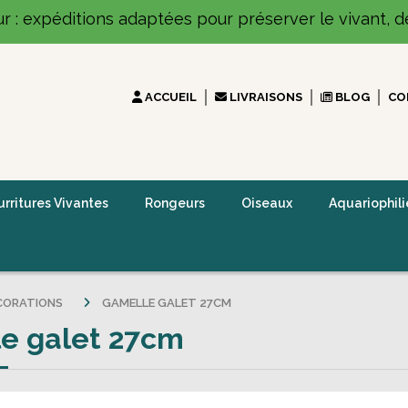
ur : expéditions adaptées pour préserver le vivant, dé
ACCUEIL
LIVRAISONS
BLOG
CO
rritures Vivantes
Rongeurs
Oiseaux
Aquariophili
CORATIONS
GAMELLE GALET 27CM
e galet 27cm