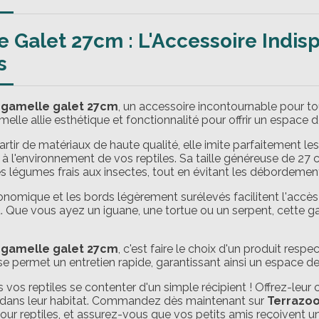
 Galet 27cm : L'Accessoire Indis
s
a
gamelle galet 27cm
, un accessoire incontournable pour to
melle allie esthétique et fonctionnalité pour offrir un espace
artir de matériaux de haute qualité, elle imite parfaitement le
é à l'environnement de vos reptiles. Sa taille généreuse de 27 
es légumes frais aux insectes, tout en évitant les débordemen
nomique et les bords légèrement surélevés facilitent l'accès à
 Que vous ayez un iguane, une tortue ou un serpent, cette ga
a
gamelle galet 27cm
, c'est faire le choix d'un produit resp
sse permet un entretien rapide, garantissant ainsi un espace 
 vos reptiles se contenter d'un simple récipient ! Offrez-leur 
 dans leur habitat. Commandez dès maintenant sur
Terrazoo
our reptiles, et assurez-vous que vos petits amis reçoivent u