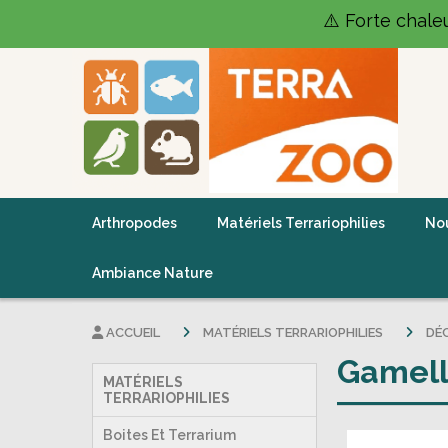
Panneau de gestion des cookies
⚠️ Forte chale
Arthropodes
Matériels Terrariophilies
Nou
Ambiance Nature
ACCUEIL
MATÉRIELS TERRARIOPHILIES
DÉ
Gamell
MATÉRIELS
TERRARIOPHILIES
Boites Et Terrarium