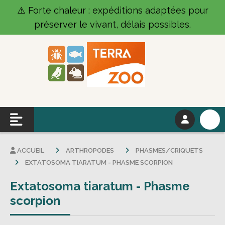
Panneau de gestion des cookies
⚠️ Forte chaleur : expéditions adaptées pour
préserver le vivant, délais possibles.
ACCUEIL
ARTHROPODES
PHASMES/CRIQUETS
EXTATOSOMA TIARATUM - PHASME SCORPION
Extatosoma tiaratum - Phasme
scorpion