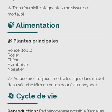
⚠️ Trop d’humidité stagnante = moisissures +
mortalité
🍃 Alimentation
🌿 Plantes principales
Ronce (top 1)
Rosier
Chêne
Framboisier
Noisetier
👉 Astuce pro : toujours mettre les tiges dans un pot
d’eau sécurisé (film ou coton pour éviter noyade)
🔄 Cycle de vie
Reproduction :
Parthénogenèse possible (femelles