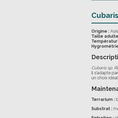
Cubari
Origine :
Asie
Taille adulte
Température
Hygrométrie
Descript
Cubaris sp. 
il s’adapte pa
un choix idéa
Mainten
Terrarium :
b
Substrat :
mé
Entretien :
ch