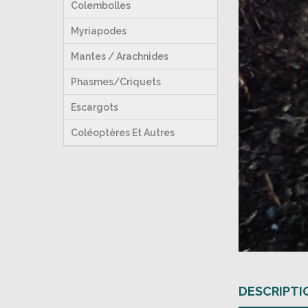
Colembolles
Myriapodes
Mantes / Arachnides
Phasmes/Criquets
Escargots
Coléoptères Et Autres
DESCRIPTI