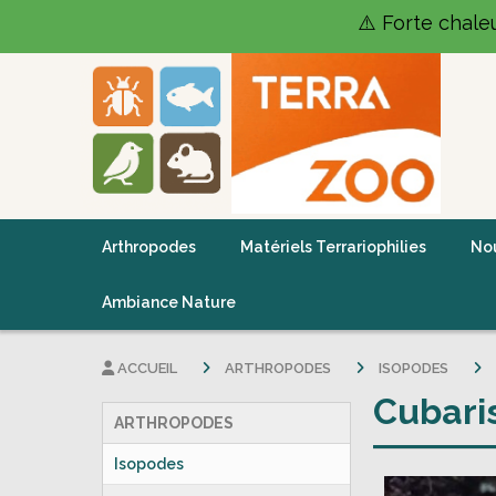
Panneau de gestion des cookies
⚠️ Forte chale
Arthropodes
Matériels Terrariophilies
Nou
Ambiance Nature
ACCUEIL
ARTHROPODES
ISOPODES
Cubari
ARTHROPODES
Isopodes