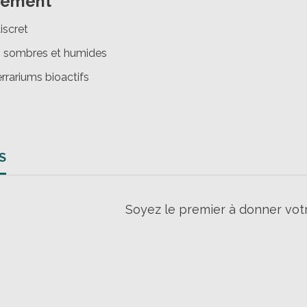
tement
iscret
s sombres et humides
rrariums bioactifs
S
Soyez le premier à donner votr