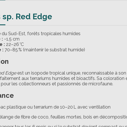
s sp. Red Edge
 du Sud-Est, forêts tropicales humides
 :
~1,5 cm
 :
22–26 °C
 :
70–85 % (maintenir le substrat humide)
ion
Red Edge
est un isopode tropical unique, reconnaissable à son 
rfaitement aux terrariums humides et bioactifs. Sa coloration e
l pour les collectionneurs et passionnés de microfaune.
ance
ac plastique ou terrarium de 10–20 L avec ventilation
lange de fibre de coco, feuilles mortes, bois en décomposit
anger tous les 6 mois ou si le substrat devient compact ou 