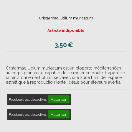
Cristarmadillidium muricatum
Article indiponible
3,50
€
Cristarmadillidium muricatum est un cloporte méditerranéen
au corps granuleux, capable de se rouler en boule. Il apprécie
un environnement plutôt sec avec une zone humide. Espèce
esthétique à reproduction lente, idéale pour éleveurs avertis.
Autoriser
Facebook est désactivé.
Autoriser
Facebook est désactivé.