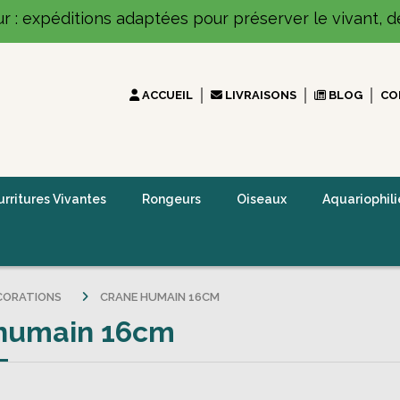
ur : expéditions adaptées pour préserver le vivant, dé
ACCUEIL
LIVRAISONS
BLOG
CO
rritures Vivantes
Rongeurs
Oiseaux
Aquariophili
CORATIONS
CRANE HUMAIN 16CM
humain 16cm