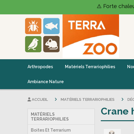
Panneau de gestion des cookies
⚠️ Forte chale
Arthropodes
Matériels Terrariophilies
Nou
Ambiance Nature
ACCUEIL
MATÉRIELS TERRARIOPHILIES
DÉ
Crane 
MATÉRIELS
TERRARIOPHILIES
Boites Et Terrarium