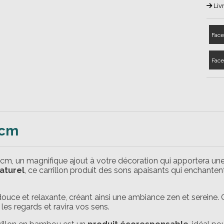
Liv
Face
Face
 cm
cm, un magnifique ajout à votre décoration qui apportera une
aturel
, ce carrillon produit des sons apaisants qui enchanten
uce et relaxante, créant ainsi une ambiance zen et sereine. 
a les regards et ravira vos sens.