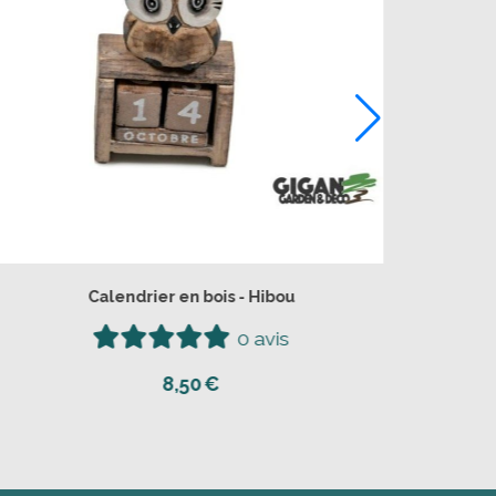
Carrillon Chouette en bambou - 30 cm
0 avis
19,50
€