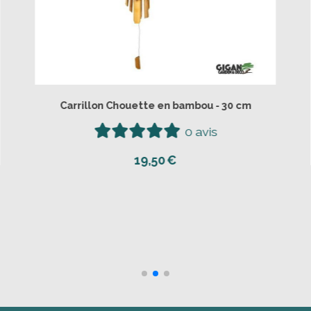
Plat apéritif bois teck 4 compartiments 54 cm
0 avis
25,90
€