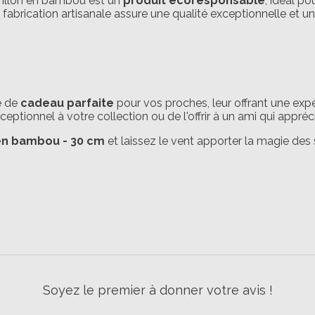
rrillon en bambou est un
produit écoresponsable
, idéal po
fabrication artisanale assure une qualité exceptionnelle et un
e de
cadeau parfaite
pour vos proches, leur offrant une exp
eptionnel à votre collection ou de l'offrir à un ami qui apprécie
 en bambou - 30 cm
et laissez le vent apporter la magie des 
Soyez le premier à donner votre avis !