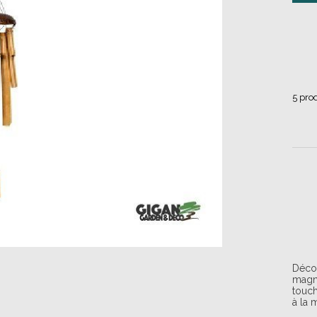
5
prod
Déco
magni
touch
à la 