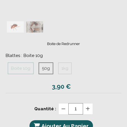
Boite de Redrunner
Blattes :
Boite 10g
Boite 10g
50g
1kg
3,90
€
Quantité :
Ajouter Au Panier