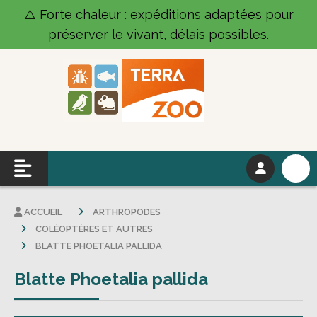
Panneau de gestion des cookies
⚠️ Forte chaleur : expéditions adaptées pour
préserver le vivant, délais possibles.
ACCUEIL
ARTHROPODES
COLÉOPTÈRES ET AUTRES
BLATTE PHOETALIA PALLIDA
Blatte Phoetalia pallida