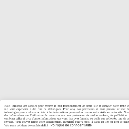
Nous utilisons des cookies pour assurer le bon fonctionnement de notre site et analyser notre trafic e
meilleure expérience à des fins de statistiques. Pour cela, nos partenaires et nous peuvent utiliser d
technologies pour stocker et accéder à des informations personnelles comme votre visite sur notre site. No
des informations sur l'utilisation de notre site avec nos partenaires de médias sociaux, de publicité et
combiner celles-ci avec d'autres informations que vous leur avez fournies ou qu'ils ont collectées lors de vo
services. Vous pouvez retirer votre consentement, enregistré pour 6 mois, à l'aide du lien en pied de pa
Politique de confidentialité
Voir notre politique de confidentialité :