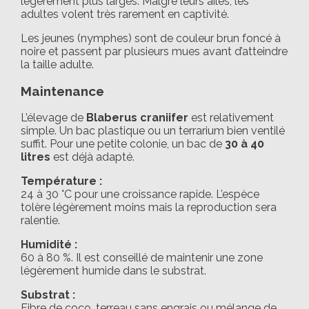
légèrement plus larges. Malgré leurs ailes, les
adultes volent très rarement en captivité.
Les jeunes (nymphes) sont de couleur brun foncé à
noire et passent par plusieurs mues avant d’atteindre
la taille adulte.
Maintenance
L’élevage de
Blaberus craniifer
est relativement
simple. Un bac plastique ou un terrarium bien ventilé
suffit. Pour une petite colonie, un bac de
30 à 40
litres
est déjà adapté.
Température :
24 à 30 °C pour une croissance rapide. L’espèce
tolère légèrement moins mais la reproduction sera
ralentie.
Humidité :
60 à 80 %. Il est conseillé de maintenir une zone
légèrement humide dans le substrat.
Substrat :
Fibre de coco, terreau sans engrais ou mélange de