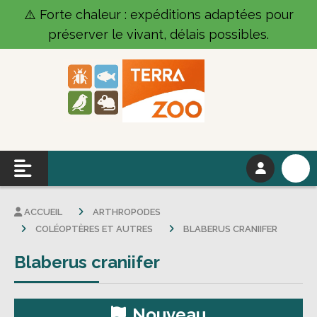
Panneau de gestion des cookies
⚠️ Forte chaleur : expéditions adaptées pour
préserver le vivant, délais possibles.
ACCUEIL
ARTHROPODES
COLÉOPTÈRES ET AUTRES
BLABERUS CRANIIFER
Blaberus craniifer
Nouveau