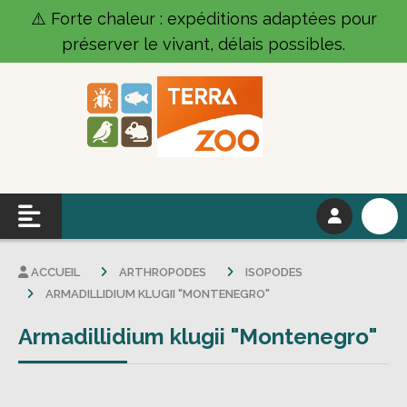
Panneau de gestion des cookies
⚠️ Forte chaleur : expéditions adaptées pour
préserver le vivant, délais possibles.
ACCUEIL
ARTHROPODES
ISOPODES
ARMADILLIDIUM KLUGII "MONTENEGRO"
Armadillidium klugii "Montenegro"