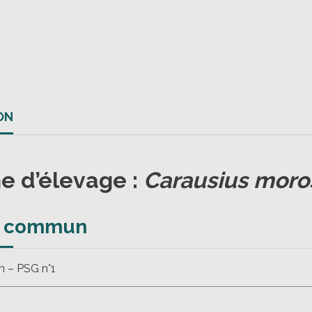
ON
he d’élevage :
Carausius moro
m commun
 – PSG n°1