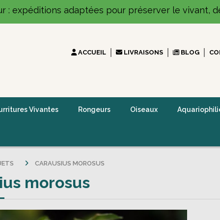
ur : expéditions adaptées pour préserver le vivant, dé
ACCUEIL
LIVRAISONS
BLOG
CO
rritures Vivantes
Rongeurs
Oiseaux
Aquariophili
UETS
CARAUSIUS MOROSUS
ius morosus