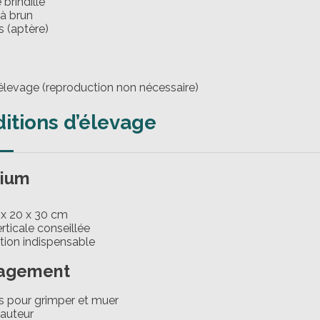
 brindille
 à brun
s (aptère)
 élevage (reproduction non nécessaire)
itions d’élevage
rium
 x 20 x 30 cm
rticale conseillée
tion indispensable
agement
s pour grimper et muer
hauteur