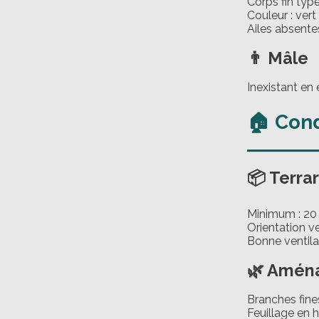
Corps fin type
Couleur : vert
Ailes absente
👨 Mâle
Inexistant en
🏠 Cond
📦 Terra
Minimum : 20
Orientation ve
Bonne ventila
🌿 Amén
Branches fine
Feuillage en 