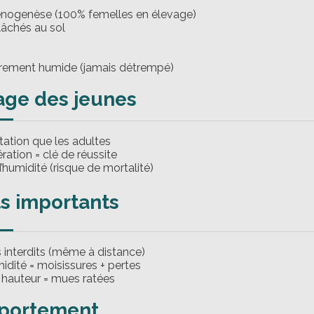
énogenèse (100% femelles en élevage)
lâchés au sol
èrement humide (jamais détrempé)
age des jeunes
ation que les adultes
ration = clé de réussite
’humidité (risque de mortalité)
ts importants
s interdits (même à distance)
idité = moisissures + pertes
hauteur = mues ratées
portement