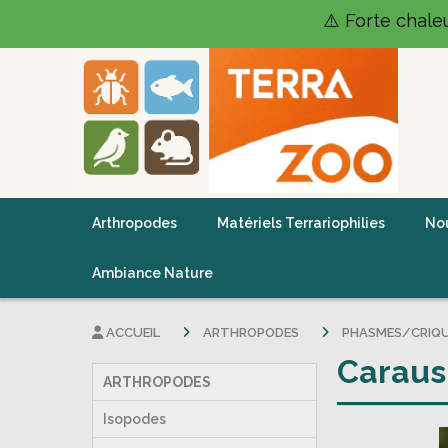
Panneau de gestion des cookies
⚠️ Forte chale
Arthropodes
Matériels Terrariophilies
Nou
Ambiance Nature
ACCUEIL
ARTHROPODES
PHASMES/CRIQ
Caraus
ARTHROPODES
Isopodes