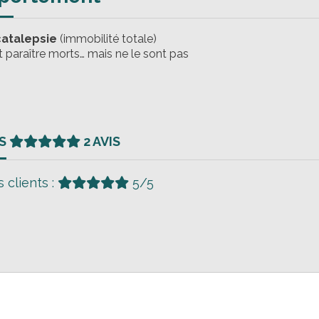
catalepsie
(immobilité totale)
t paraître morts… mais ne le sont pas
TS
2 AVIS
 clients :
5/5