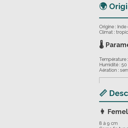
🌍 Orig
Origine : Ind
Climat : trop
🌡️ Param
Température :
Humidité : 50
Aération : se
📏 Desc
👩 Femel
8 à 9 cm