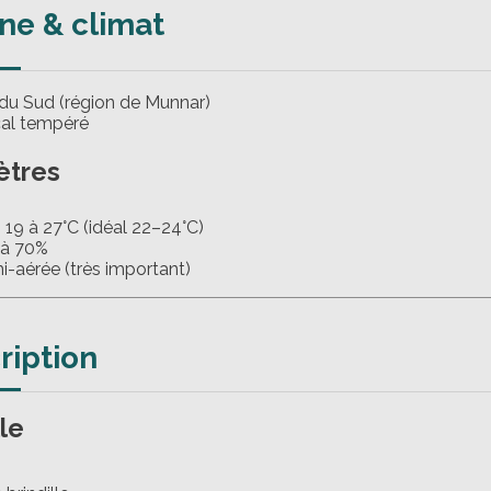
ine & climat
e du Sud (région de Munnar)
ical tempéré
ètres
 19 à 27°C (idéal 22–24°C)
 à 70%
mi-aérée (très important)
ription
le