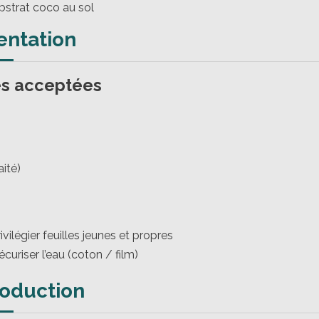
bstrat coco au sol
entation
es acceptées
aité)
ivilégier feuilles jeunes et propres
curiser l’eau (coton / film)
roduction