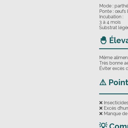
Mode : parth
Ponte : œufs 
Incubation :
3 à 4 mois
Substrat lég
🐣 Élev
Même aliment
Très bonne aé
Éviter excès d
⚠️ Poin
❌ Insecticide
❌ Excès d’hum
❌ Manque de 
💡 Com