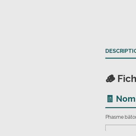
DESCRIPTI
🪵 Fic
🧾 No
Phasme bâton