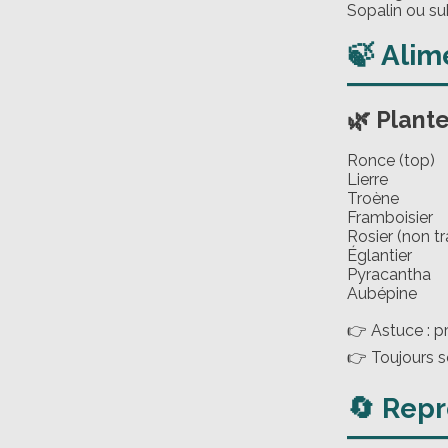
Sopalin ou su
🍃 Alim
🌿 Plant
Ronce (top)
Lierre
Troène
Framboisier
Rosier (non tr
Églantier
Pyracantha
Aubépine
👉 Astuce : pr
👉 Toujours sé
🔄 Rep